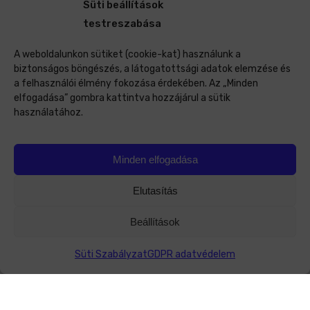
Süti beállítások
testreszabása
A weboldalunkon sütiket (cookie-kat) használunk a
biztonságos böngészés, a látogatottsági adatok elemzése és
a felhasználói élmény fokozása érdekében. Az „Minden
elfogadása” gombra kattintva hozzájárul a sütik
használatához.
Minden elfogadása
Elutasítás
Beállítások
Süti Szabályzat
GDPR adatvédelem