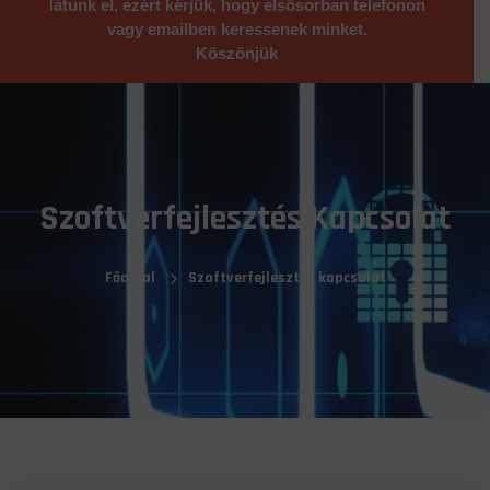
látunk el, ezért kérjük, hogy elsősorban telefonon
vagy emailben keressenek minket.
Köszönjük
Szoftverfejlesztés Kapcsolat
Főoldal
Szoftverfejlesztés kapcsolat