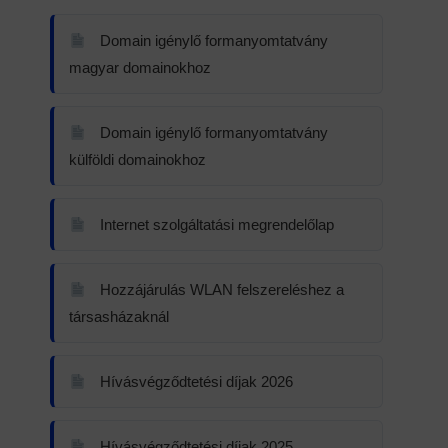
Domain igénylő formanyomtatvány
magyar domainokhoz
Domain igénylő formanyomtatvány
külföldi domainokhoz
Internet szolgáltatási megrendelőlap
Hozzájárulás WLAN felszereléshez a
társasházaknál
Hívásvégződtetési díjak 2026
Hívásvégződtetési díjak 2025