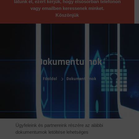
látunk el, ezért kérjük, hogy elsősorban telefonon
vagy emailben keressenek minket.
Köszönjük
Dokumentumok
Főoldal
Dokumentumok
Ügyfeleink és partnereink részére az alábbi
dokumentumok letöltése lehetséges