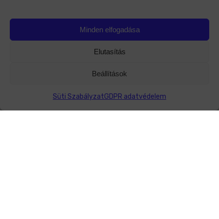
Minden elfogadása
Elutasítás
Beállítások
Süti Szabályzat
GDPR adatvédelem