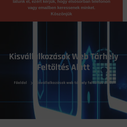
látunk el, ezért kérjük, hogy elsősorban telefonon
vagy emailben keressenek minket.
Köszönjük
Kisvállalkozások Web Tárhely
Feltöltés Alatt
Főoldal
Kisvállalkozások web tárhely feltöltés alatt