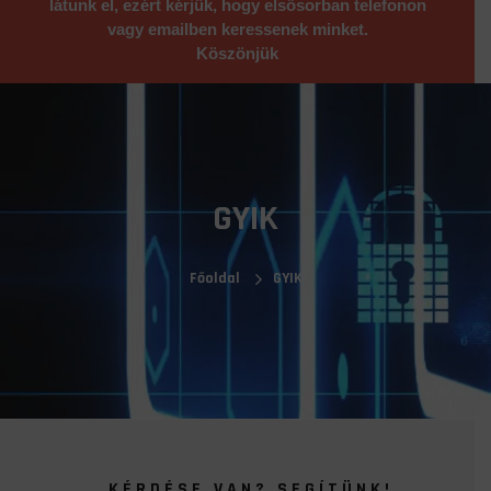
látunk el, ezért kérjük, hogy elsősorban telefonon
vagy emailben keressenek minket.
Köszönjük
GYIK
Főoldal
GYIK
KÉRDÉSE VAN? SEGÍTÜNK!