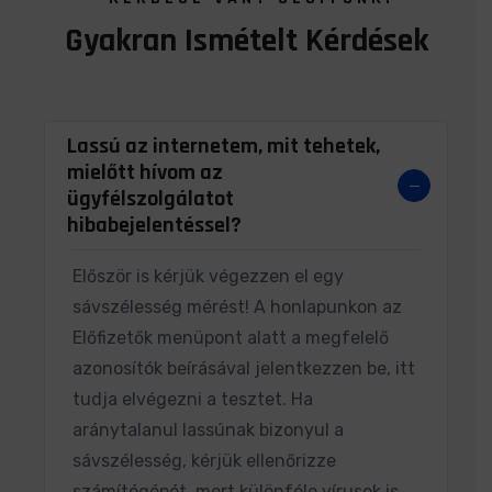
Gyakran
Ismételt
Kérdések
Lassú az internetem, mit tehetek,
mielőtt hívom az
ügyfélszolgálatot
hibabejelentéssel?
Először is kérjük végezzen el egy
sávszélesség mérést! A honlapunkon az
Előfizetők menüpont alatt a megfelelő
azonosítók beírásával jelentkezzen be, itt
tudja elvégezni a tesztet. Ha
aránytalanul lassúnak bizonyul a
sávszélesség, kérjük ellenőrizze
számítógépét, mert különféle vírusok is