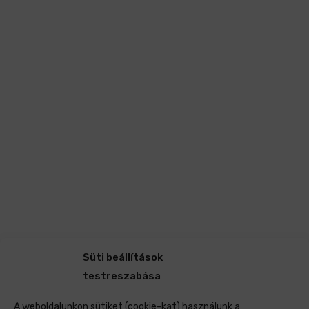
Süti beállítások
testreszabása
A weboldalunkon sütiket (cookie-kat) használunk a