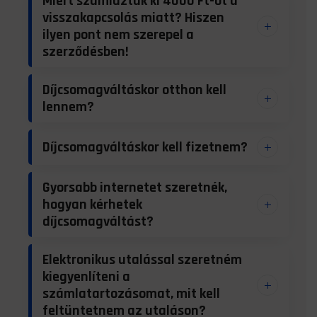
Miért számláztak ki 4000 Ft-ot a
visszakapcsolás miatt? Hiszen
ilyen pont nem szerepel a
szerződésben!
Díjcsomagváltáskor otthon kell
lennem?
Díjcsomagváltáskor kell fizetnem?
Gyorsabb internetet szeretnék,
hogyan kérhetek
díjcsomagváltást?
Elektronikus utalással szeretném
kiegyenlíteni a
számlatartozásomat, mit kell
feltüntetnem az utaláson?