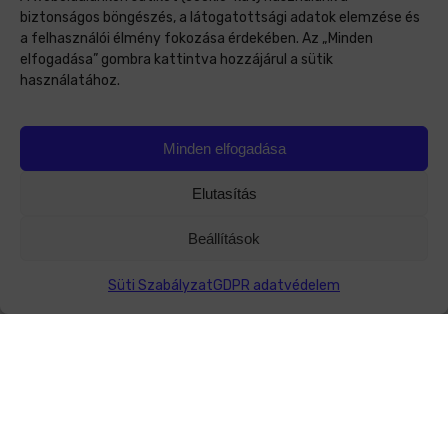
biztonságos böngészés, a látogatottsági adatok elemzése és
a felhasználói élmény fokozása érdekében. Az „Minden
elfogadása” gombra kattintva hozzájárul a sütik
használatához.
Minden elfogadása
Elutasítás
Beállítások
Süti Szabályzat
GDPR adatvédelem